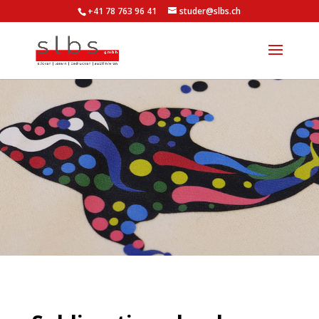
+41 78 763 96 41
studer@slbs.ch