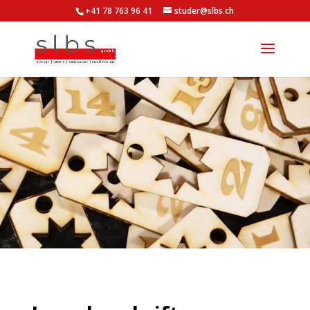
+41 78 763 96 41
studer@slbs.ch