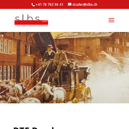
+41 78 763 96 41
studer@slbs.ch